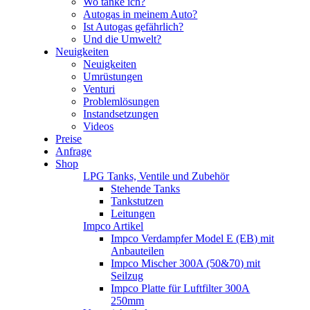
Wo tanke ich?
Autogas in meinem Auto?
Ist Autogas gefährlich?
Und die Umwelt?
Neuigkeiten
Neuigkeiten
Umrüstungen
Venturi
Problemlösungen
Instandsetzungen
Videos
Preise
Anfrage
Shop
LPG Tanks, Ventile und Zubehör
Stehende Tanks
Tankstutzen
Leitungen
Impco Artikel
Impco Verdampfer Model E (EB) mit
Anbauteilen
Impco Mischer 300A (50&70) mit
Seilzug
Impco Platte für Luftfilter 300A
250mm