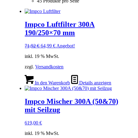
45 Produkte pro Seite
Impco Luftfilter 300A
190/250×70 mm
Ursprünglicher
Aktueller
71,92
€
64,99
€
Angebot!
Preis
Preis
inkl. 19 % MwSt.
war:
ist:
71,92 €
64,99 €.
zzgl.
Versandkosten
In den Warenkorb
Details anzeigen
Impco Mischer 300A (50&70)
mit Seilzug
619,00
€
inkl. 19 % MwSt.