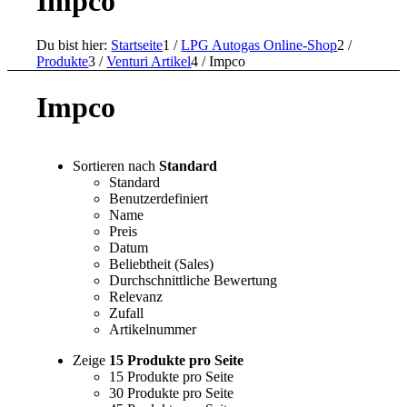
Impco
Du bist hier:
Startseite
1
/
LPG Autogas Online-Shop
2
/
Produkte
3
/
Venturi Artikel
4
/
Impco
Impco
Sortieren nach
Standard
Standard
Benutzerdefiniert
Name
Preis
Datum
Beliebtheit (Sales)
Durchschnittliche Bewertung
Relevanz
Zufall
Artikelnummer
Zeige
15 Produkte pro Seite
15 Produkte pro Seite
30 Produkte pro Seite