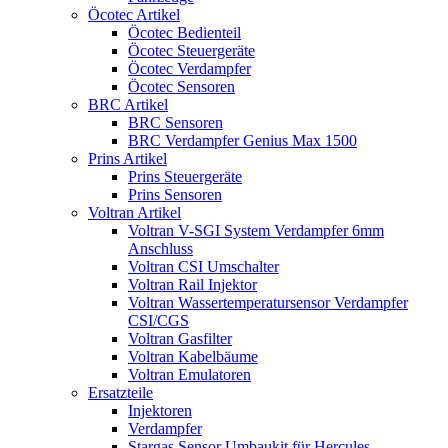
Öcotec Artikel
Öcotec Bedienteil
Öcotec Steuergeräte
Öcotec Verdampfer
Öcotec Sensoren
BRC Artikel
BRC Sensoren
BRC Verdampfer Genius Max 1500
Prins Artikel
Prins Steuergeräte
Prins Sensoren
Voltran Artikel
Voltran V-SGI System Verdampfer 6mm
Anschluss
Voltran CSI Umschalter
Voltran Rail Injektor
Voltran Wassertemperatursensor Verdampfer
CSI/CGS
Voltran Gasfilter
Voltran Kabelbäume
Voltran Emulatoren
Ersatzteile
Injektoren
Verdampfer
Stargas Sensor Umbaukit für Hercules