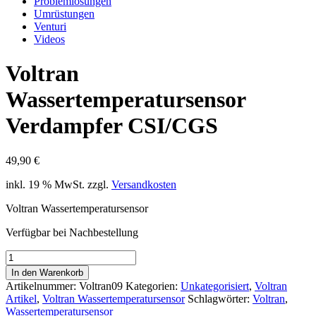
Problemlösungen
Umrüstungen
Venturi
Videos
Voltran
Wassertemperatursensor
Verdampfer CSI/CGS
49,90
€
inkl. 19 % MwSt.
zzgl.
Versandkosten
Voltran Wassertemperatursensor
Verfügbar bei Nachbestellung
Voltran
Wassertemperatursensor
In den Warenkorb
Verdampfer
Artikelnummer:
Voltran09
Kategorien:
Unkategorisiert
,
Voltran
CSI/CGS
Artikel
,
Voltran Wassertemperatursensor
Schlagwörter:
Voltran
,
Menge
Wassertemperatursensor