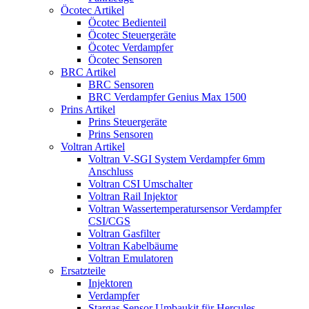
Öcotec Artikel
Öcotec Bedienteil
Öcotec Steuergeräte
Öcotec Verdampfer
Öcotec Sensoren
BRC Artikel
BRC Sensoren
BRC Verdampfer Genius Max 1500
Prins Artikel
Prins Steuergeräte
Prins Sensoren
Voltran Artikel
Voltran V-SGI System Verdampfer 6mm
Anschluss
Voltran CSI Umschalter
Voltran Rail Injektor
Voltran Wassertemperatursensor Verdampfer
CSI/CGS
Voltran Gasfilter
Voltran Kabelbäume
Voltran Emulatoren
Ersatzteile
Injektoren
Verdampfer
Stargas Sensor Umbaukit für Hercules