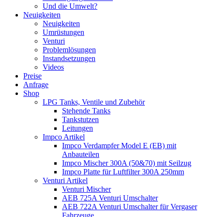
Und die Umwelt?
Neuigkeiten
Neuigkeiten
Umrüstungen
Venturi
Problemlösungen
Instandsetzungen
Videos
Preise
Anfrage
Shop
LPG Tanks, Ventile und Zubehör
Stehende Tanks
Tankstutzen
Leitungen
Impco Artikel
Impco Verdampfer Model E (EB) mit
Anbauteilen
Impco Mischer 300A (50&70) mit Seilzug
Impco Platte für Luftfilter 300A 250mm
Venturi Artikel
Venturi Mischer
AEB 725A Venturi Umschalter
AEB 722A Venturi Umschalter für Vergaser
Fahrzeuge