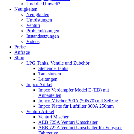
Und die Umwelt?
Neuigkeiten
Neuigkeiten
Umrüstungen
Venturi
Problemlösungen
Instandsetzungen
Videos
Preise
Anfrage
Shop
LPG Tanks, Ventile und Zubehör
Stehende Tanks
Tankstutzen
Leitungen
Impco Artikel
Impco Verdampfer Model E (EB) mit
Anbauteilen
Impco Mischer 300A (50&70) mit Seilzug
Impco Platte für Luftfilter 300A 250mm
Venturi Artikel
Venturi Mischer
AEB 725A Venturi Umschalter
AEB 722A Venturi Umschalter für Vergaser
Fahrzeuge