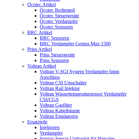
Öcotec Artikel
Öcotec Bedienteil
Öcotec Steuergeräte
Öcotec Verdampfer
Öcotec Sensoren
BRC Artikel
BRC Sensoren
BRC Verdampfer Genius Max 1500
Prins Artikel
Prins Steuergeräte
Prins Sensoren
Voltran Artikel
Voltran V-SGI System Verdampfer 6mm
Anschluss
Voltran CSI Umschalter
Voltran Rail Injektor
Voltran Wassertemperatursensor Verdampfer
CSI/CGS
Voltran Gasfilter
Voltran Kabelbäume
Voltran Emulatoren
Ersatzteile
Injektoren
Verdampfer
Stargas Sensor Umbaukit für Hercules