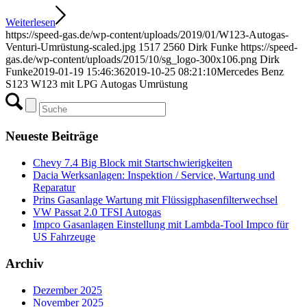
Weiterlesen
https://speed-gas.de/wp-content/uploads/2019/01/W123-Autogas-
Venturi-Umrüstung-scaled.jpg
1517
2560
Dirk Funke
https://speed-
gas.de/wp-content/uploads/2015/10/sg_logo-300x106.png
Dirk
Funke
2019-01-19 15:46:36
2019-10-25 08:21:10
Mercedes Benz
S123 W123 mit LPG Autogas Umrüstung
Neueste Beiträge
Chevy 7.4 Big Block mit Startschwierigkeiten
Dacia Werksanlagen: Inspektion / Service, Wartung und
Reparatur
Prins Gasanlage Wartung mit Flüssigphasenfilterwechsel
VW Passat 2.0 TFSI Autogas
Impco Gasanlagen Einstellung mit Lambda-Tool Impco für
US Fahrzeuge
Archiv
Dezember 2025
November 2025