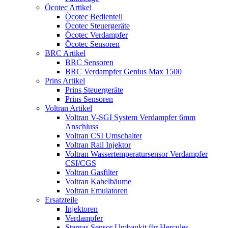
Öcotec Artikel
Öcotec Bedienteil
Öcotec Steuergeräte
Öcotec Verdampfer
Öcotec Sensoren
BRC Artikel
BRC Sensoren
BRC Verdampfer Genius Max 1500
Prins Artikel
Prins Steuergeräte
Prins Sensoren
Voltran Artikel
Voltran V-SGI System Verdampfer 6mm
Anschluss
Voltran CSI Umschalter
Voltran Rail Injektor
Voltran Wassertemperatursensor Verdampfer
CSI/CGS
Voltran Gasfilter
Voltran Kabelbäume
Voltran Emulatoren
Ersatzteile
Injektoren
Verdampfer
Stargas Sensor Umbaukit für Hercules