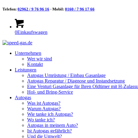
Telefon:
02962 / 9 76 96 16
· Mobil:
0160 / 7 96 17 66
0
Einkaufswagen
Unternehmen
Wer wir sind
Kontakt
Leistungen
Autogas Umrüstung / Einbau Gasanlage
Autogas Reparatur / Diagnose und Instandsetzung
Eine Venturi Gasanlage für Ihren Oldtimer mit H-Zulass
Hol- und Bring-Service
Autogas
Was ist Autogas?
Warum Autogas?
Wie tanke ich Autogas?
Wo tanke ich?
Autogas in meinem Auto?
Ist Autogas gefährlich?
Und die Umwelt?