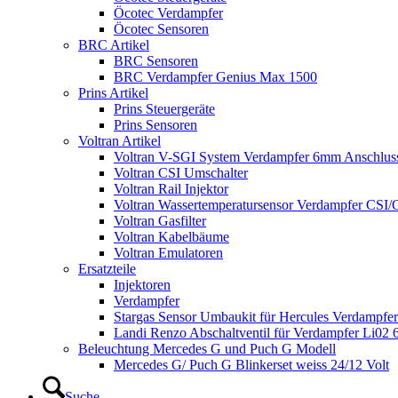
Öcotec Verdampfer
Öcotec Sensoren
BRC Artikel
BRC Sensoren
BRC Verdampfer Genius Max 1500
Prins Artikel
Prins Steuergeräte
Prins Sensoren
Voltran Artikel
Voltran V-SGI System Verdampfer 6mm Anschlus
Voltran CSI Umschalter
Voltran Rail Injektor
Voltran Wassertemperatursensor Verdampfer CSI
Voltran Gasfilter
Voltran Kabelbäume
Voltran Emulatoren
Ersatzteile
Injektoren
Verdampfer
Stargas Sensor Umbaukit für Hercules Verdampfer
Landi Renzo Abschaltventil für Verdampfer Li02
Beleuchtung Mercedes G und Puch G Modell
Mercedes G/ Puch G Blinkerset weiss 24/12 Volt
Suche