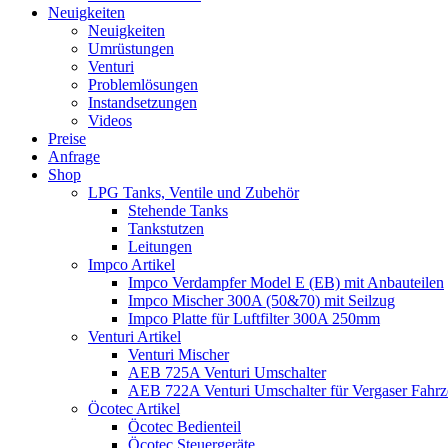
Neuigkeiten
Neuigkeiten
Umrüstungen
Venturi
Problemlösungen
Instandsetzungen
Videos
Preise
Anfrage
Shop
LPG Tanks, Ventile und Zubehör
Stehende Tanks
Tankstutzen
Leitungen
Impco Artikel
Impco Verdampfer Model E (EB) mit Anbauteilen
Impco Mischer 300A (50&70) mit Seilzug
Impco Platte für Luftfilter 300A 250mm
Venturi Artikel
Venturi Mischer
AEB 725A Venturi Umschalter
AEB 722A Venturi Umschalter für Vergaser Fahr
Öcotec Artikel
Öcotec Bedienteil
Öcotec Steuergeräte