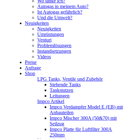
Wo tanke ich?
Autogas in meinem Auto?
Ist Autogas gefährlich?
Und die Umwelt?
Neuigkeiten
Neuigkeiten
Umrüstungen
Venturi
Problemlösungen
Instandsetzungen
Videos
Preise
Anfrage
Shop
LPG Tanks, Ventile und Zubehör
Stehende Tanks
Tankstutzen
Leitungen
Impco Artikel
Impco Verdampfer Model E (EB) mit
Anbauteilen
Impco Mischer 300A (50&70) mit
Seilzug
Impco Platte für Luftfilter 300A
250mm