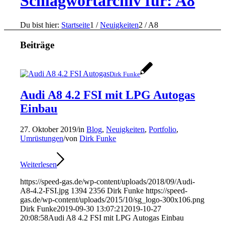
Schlagwortarchiv für: A8
Du bist hier:
Startseite
1
/
Neuigkeiten
2
/
A8
Beiträge
Dirk Funke
Audi A8 4.2 FSI mit LPG Autogas
Einbau
27. Oktober 2019
/
in
Blog
,
Neuigkeiten
,
Portfolio
,
Umrüstungen
/
von
Dirk Funke
Weiterlesen
https://speed-gas.de/wp-content/uploads/2018/09/Audi-
A8-4.2-FSI.jpg
1394
2356
Dirk Funke
https://speed-
gas.de/wp-content/uploads/2015/10/sg_logo-300x106.png
Dirk Funke
2019-09-30 13:07:21
2019-10-27
20:08:58
Audi A8 4.2 FSI mit LPG Autogas Einbau