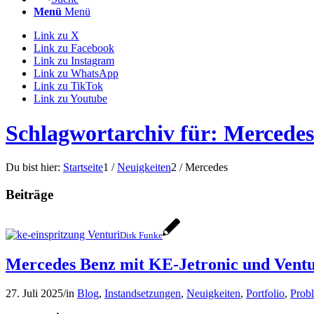
Menü
Menü
Link zu X
Link zu Facebook
Link zu Instagram
Link zu WhatsApp
Link zu TikTok
Link zu Youtube
Schlagwortarchiv für: Mercedes
Du bist hier:
Startseite
1
/
Neuigkeiten
2
/
Mercedes
Beiträge
Dirk Funke
Mercedes Benz mit KE-Jetronic und Ventu
27. Juli 2025
/
in
Blog
,
Instandsetzungen
,
Neuigkeiten
,
Portfolio
,
Prob