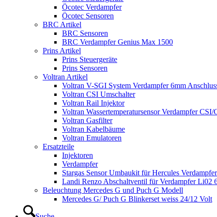
Öcotec Verdampfer
Öcotec Sensoren
BRC Artikel
BRC Sensoren
BRC Verdampfer Genius Max 1500
Prins Artikel
Prins Steuergeräte
Prins Sensoren
Voltran Artikel
Voltran V-SGI System Verdampfer 6mm Anschlus
Voltran CSI Umschalter
Voltran Rail Injektor
Voltran Wassertemperatursensor Verdampfer CSI
Voltran Gasfilter
Voltran Kabelbäume
Voltran Emulatoren
Ersatzteile
Injektoren
Verdampfer
Stargas Sensor Umbaukit für Hercules Verdampfer
Landi Renzo Abschaltventil für Verdampfer Li02
Beleuchtung Mercedes G und Puch G Modell
Mercedes G/ Puch G Blinkerset weiss 24/12 Volt
Suche