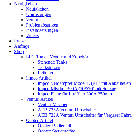
Neuigkeiten
Neuigkeiten
Umrüstungen
Venturi
Problemlösungen
Instandsetzungen
Videos
Preise
Anfrage
Shop
LPG Tanks, Ventile und Zubehör
Stehende Tanks
Tankstutzen
Leitungen
Impco Artikel
Impco Verdampfer Model E (EB) mit Anbauteilen
Impco Mischer 300A (50&70) mit Seilzug
Impco Platte für Luftfilter 300A 250mm
Venturi Artikel
Venturi Mischer
AEB 725A Venturi Umschalter
AEB 722A Venturi Umschalter für Vergaser Fahr
Öcotec Artikel
Öcotec Bedienteil
Öcotec Steuergeräte