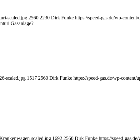
uri-scaled.jpg
2560
2230
Dirk Funke
https://speed-gas.de/wp-conten
nturi Gasanlage?
26-scaled.jpg
1517
2560
Dirk Funke
https://speed-gas.de/wp-content
-Krankenwagen-scaled.jpg
1692
2560
Dirk Funke
https://speed-gas.d