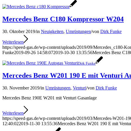
Mercedes Benz C180 Kompressor W204
30. Oktober 2019
/
in
Neuigkeiten
,
Umrüstungen
/
von
Dirk Funke
Weiterlesen
https://speed-gas.de/wp-content/uploads/2019/09/Mercedes_c180-Ko
Funke
2019-09-26 14:58:07
2019-10-30 13:35:56
Mercedes Benz C18
Dirk Funke
Mercedes Benz W201 190 E mit Venturi A
30. November 2019
/
in
Umrüstungen
,
Venturi
/
von
Dirk Funke
Mercedes Benz 190E W201 mit Venturi Gasanlage
Weiterlesen
https://speed-gas.de/wp-content/uploads/2019/03/Mercedes-W201-190
12:40:02
2019-11-30 13:55:36
Mercedes Benz W201 190 E mit Ventur