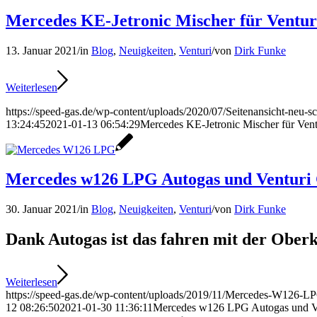
Mercedes KE-Jetronic Mischer für Ventur
13. Januar 2021
/
in
Blog
,
Neuigkeiten
,
Venturi
/
von
Dirk Funke
Weiterlesen
https://speed-gas.de/wp-content/uploads/2020/07/Seitenansicht-neu-sc
13:24:45
2021-01-13 06:54:29
Mercedes KE-Jetronic Mischer für Vent
Mercedes w126 LPG Autogas und Venturi
30. Januar 2021
/
in
Blog
,
Neuigkeiten
,
Venturi
/
von
Dirk Funke
Dank Autogas ist das fahren mit der Ober
Weiterlesen
https://speed-gas.de/wp-content/uploads/2019/11/Mercedes-W126-LP
12 08:26:50
2021-01-30 11:36:11
Mercedes w126 LPG Autogas und Ve