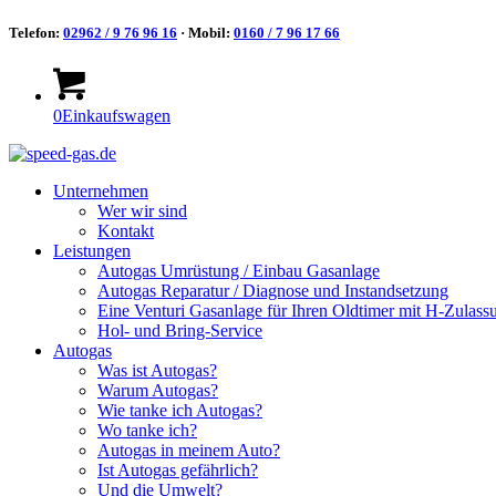
Telefon:
02962 / 9 76 96 16
· Mobil:
0160 / 7 96 17 66
0
Einkaufswagen
Unternehmen
Wer wir sind
Kontakt
Leistungen
Autogas Umrüstung / Einbau Gasanlage
Autogas Reparatur / Diagnose und Instandsetzung
Eine Venturi Gasanlage für Ihren Oldtimer mit H-Zulass
Hol- und Bring-Service
Autogas
Was ist Autogas?
Warum Autogas?
Wie tanke ich Autogas?
Wo tanke ich?
Autogas in meinem Auto?
Ist Autogas gefährlich?
Und die Umwelt?