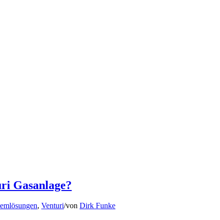
ri Gasanlage?
lemlösungen
,
Venturi
/
von
Dirk Funke