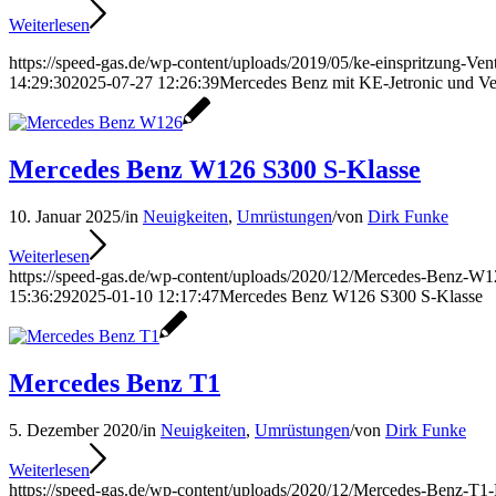
Weiterlesen
https://speed-gas.de/wp-content/uploads/2019/05/ke-einspritzung-Vent
14:29:30
2025-07-27 12:26:39
Mercedes Benz mit KE-Jetronic und Ve
Mercedes Benz W126 S300 S-Klasse
10. Januar 2025
/
in
Neuigkeiten
,
Umrüstungen
/
von
Dirk Funke
Weiterlesen
https://speed-gas.de/wp-content/uploads/2020/12/Mercedes-Benz-W1
15:36:29
2025-01-10 12:17:47
Mercedes Benz W126 S300 S-Klasse
Mercedes Benz T1
5. Dezember 2020
/
in
Neuigkeiten
,
Umrüstungen
/
von
Dirk Funke
Weiterlesen
https://speed-gas.de/wp-content/uploads/2020/12/Mercedes-Benz-T1