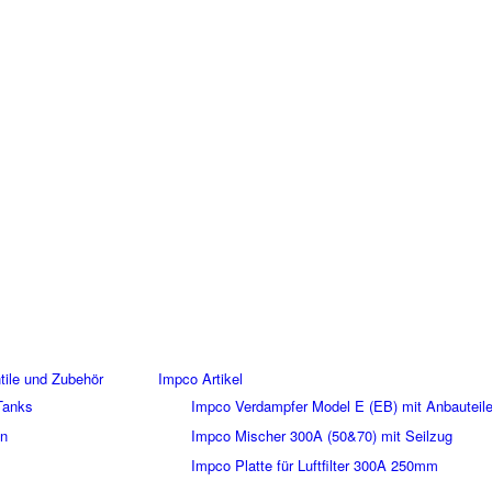
ile und Zubehör
Impco Artikel
Tanks
Impco Verdampfer Model E (EB) mit Anbauteil
en
Impco Mischer 300A (50&70) mit Seilzug
Impco Platte für Luftfilter 300A 250mm