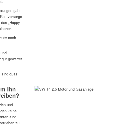
t.
serungen gab
 Rostvorsorge
 das „Happy
ischer.
eute noch
e und
 gut gewartet
 sind quasi
um Ihn
reiben?
iden und
ngen keine
anten sind
betrieben zu