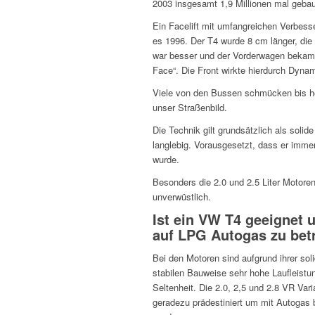
2003 insgesamt 1,9 Millionen mal gebau
Ein Facelift mit umfangreichen Verbes
es 1996. Der T4 wurde 8 cm länger, die
war besser und der Vorderwagen bekam
Face“. Die Front wirkte hierdurch Dynam
Viele von den Bussen schmücken bis h
unser Straßenbild.
Die Technik gilt grundsätzlich als solid
langlebig. Vorausgesetzt, dass er immer
wurde.
Besonders die 2.0 und 2.5 Liter Motoren
unverwüstlich.
Ist ein VW T4 geeignet 
auf LPG Autogas zu bet
Bei den Motoren sind aufgrund ihrer sol
stabilen Bauweise sehr hohe Laufleistu
Seltenheit. Die 2.0, 2,5 und 2.8 VR Vari
geradezu prädestiniert um mit Autogas 