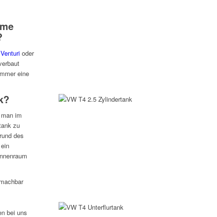
eme
?
e
Venturi
oder
verbaut
immer eine
k?
t man im
rtank zu
grund des
 ein
 Innenraum
d machbar
n bei uns