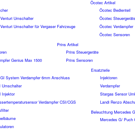
Öcotec Artikel
scher
Öcotec Bedienteil
Venturi Umschalter
Öcotec Steuergerät
enturi Umschalter für Vergaser Fahrzeuge
Öcotec Verdampfer
Öcotec Sensoren
Prins Artikel
oren
Prins Steuergeräte
mpfer Genius Max 1500
Prins Sensoren
Ersatzteile
-SGI System Verdampfer 6mm Anschluss
Injektoren
I Umschalter
Verdampfer
l Injektor
Stargas Sensor Umb
assertemperatursensor Verdampfer CSI/CGS
Landi Renzo Abscha
filter
Beleuchtung Mercedes G
abelbäume
Mercedes G/ Puch G
ulatoren